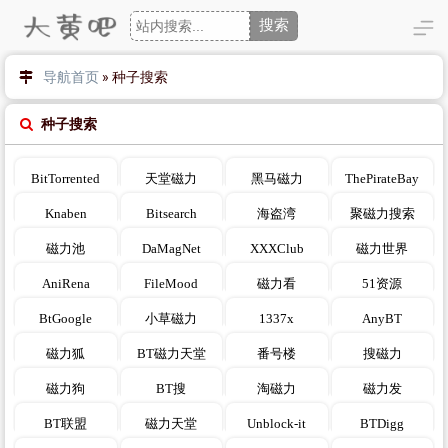
搜索
导航首页
»
种子搜索
种子搜索
BitTorrented
天堂磁力
黑马磁力
ThePirateBay
Knaben
Bitsearch
海盗湾
聚磁力搜索
158
8
1063
34
974
12
618
5
磁力池
DaMagNet
XXXClub
磁力世界
266
2
325
6
426
5
469
6
AniRena
FileMood
磁力看
51资源
421
3
280
2
337
8
1577
13
BtGoogle
小草磁力
1337x
AnyBT
1407
50
1547
1
1775
77
1715
11
磁力狐
BT磁力天堂
番号楼
搜磁力
1548
1
1616
13
1649
4
1612
1
磁力狗
BT搜
淘磁力
磁力发
1506
2
1752
3
1646
1
1459
5
BT联盟
磁力天堂
Unblock-it
BTDigg
1517
6
1527
3
2314
19
1487
6