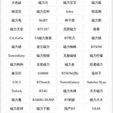
大色妹
磁力片
磁力宝宝
磁力狐
1453
2
409
2
202
9
335
0
移花宫
磁力百科
btfox
雨花阁
1686
90
1493
7
1555
5
1485
5
磁力龟
SkrBT
种子搜
磁力爬
1637
9
1507
10
1590
1
1696
25
磁力天堂
BT1207
无限磁力
搜番
365
2
1570
13
1611
13
1484
11
CiLiGeGe
5A磁力搜索
BT吃力
磁力猫
1599
7
1559
11
1664
1
1851
17
磁力猪
老王磁力
磁力蜘蛛
BTSOW
1756
3
1519
4
1591
15
1755
5
TorrentKitty
磁力熊猫
无极磁链
磁力柠檬
287
4
1952
15
1464
7
1648
9
磁力狗狗
吴签磁力
磁力多
纸鸢磁力
1523
12
1551
5
1490
6
1639
4
麻豆区
838888
BTSOW(伪)
菟丝子
1513
7
1696
6
1541
2
1515
5
U3C3
BTSearch
TorrentGalaxy
Sukebei Nyaa
364
8
1468
11
1740
24
331
3
Torlock
BT4G
磁力先锋
天天磁力
1610
5
1573
1
1501
10
240
1
磁力魔
RARBG DUMP
BT蚂蚁
磁力大大
1455
0
1649
1
1591
1
442
4
磁力星球
磁力下載
国产BT
U9A9
1479
5
405
0
1588
7
1634
1